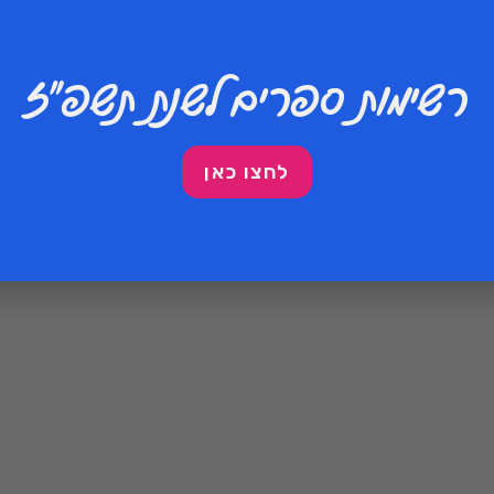
״ש
רשימות ספרים לשנת תשפ״ז
לחצו כאן
מחר״